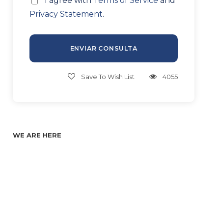
* I agree with
Terms of Service
and
Privacy Statement
.
Save To Wish List
4055
WE ARE HERE