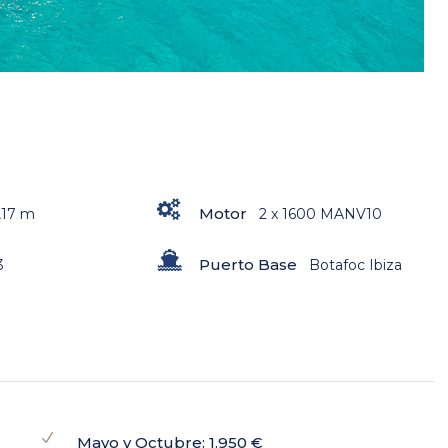
Motor
,17 m
2 x 1600 MANV10
Puerto Base
3
Botafoc Ibiza
Mayo y Octubre: 1.950 €