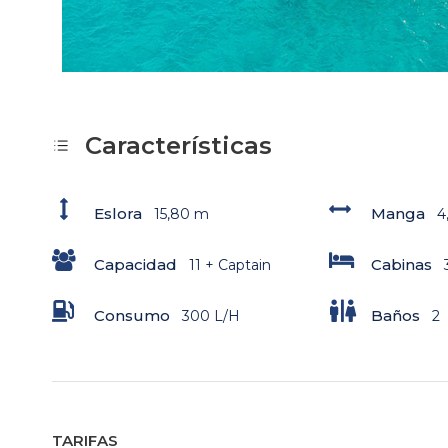
Características
Eslora
Manga
15,80 m
4
Capacidad
Cabinas
11 + Captain
Consumo
Baños
300 L/H
2
TARIFAS