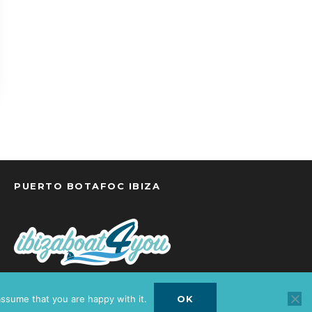
PUERTO BOTAFOC IBIZA
Opening hours:
8h to 22h
assume that you are happy with it.
OK