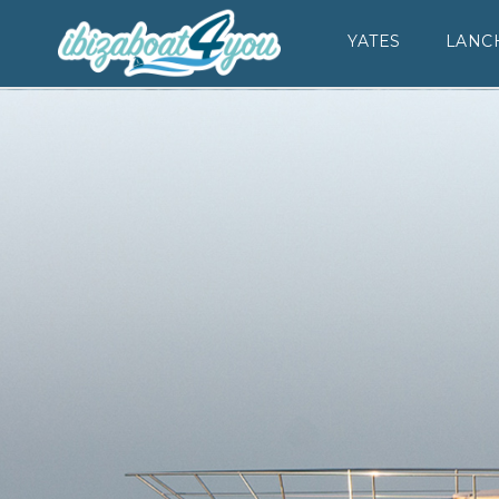
YATES
LANC