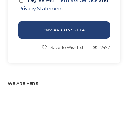
* I agree with
Terms of Service
and
Privacy Statement
.
Save To Wish List
2497
WE ARE HERE