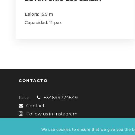
Eslora: 15,5 m
Capacidad: 11 pax
CONTACTO
Ibiza
+34699724549
Contact
Follow us in Instagram
2026 IBIZABOAT4YOU
We use cookies to ensure that we give you the bes